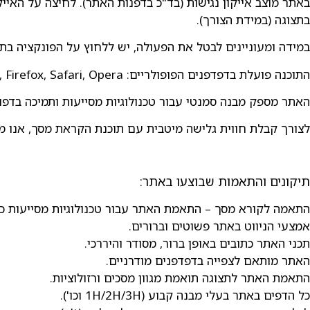
באתר מוצב אייקון נגישות (בד"כ בדפנות האתר). לחיצה על האי
בתצוגה (במידת הצורך).
במידה ומעוניינים לבטל את הפעולה, יש ללחוץ על הפונקציה בתפ
התוכנה פועלת בדפדפנים הפופולריים: Chrome, Firefox, Safari, Opera בכפוף (תנאי יצרן) הגלישה במצב נגישות מומלצת בדפדפן כרום.
האתר מספק מבנה סמנטי עבור טכנולוגיות מסייעות ותמיכה בדפוס השימוש המקובל ל
לצורך קבלת חווית גלישה מיטבית עם תוכנת הקראת מסך, אנו ממליצים לשימוש
תיקונים והתאמות שבוצעו באתר:
התאמה לקורא מסך – התאמת האתר עבור טכנולוגיות מסייעות כגון A , JAWS
אמצעי הניווט באתר פשוטים וברורים.
תכני האתר כתובים באופן ברור, מסודר והיררכי.
האתר מותאם לצפייה בדפדפנים מודרניים.
התאמת האתר לתצוגה תואמת מגוון מסכים ורזולוציות.
כל הדפים באתר בעלי מבנה קבוע (1H/2H/3H וכו').