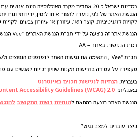
במדינת ישראל כ-20 אחוזים מקרב האוכלוסייה הינם אנשים עם מוגבלות הזקוקים לנגישות דיגיטלית, על מנת לצרוך מידע ושירותים כללים.
הנגשת האתר של ג'ני, נועדה להפוך אותו לזמין, ידידותי ונוח יות
לקויות קוגניטיביות, קוצר רואי, עיוורון או עיוורון צבעים, לקויו
הנגשת אתר זה בוצעה על ידי חברת הנגשת האתרים "Vee הנגשת אתרים".
רמת הנגישות באתר – AA
חברת "Vee", התאימה את נגישות האתר לדפדפנים הנפוצים ולשימוש בטלפון הסלולרי ככל הניתן, והשתמשה בבדיקותיה בקוראי מסך מסוג Jaws ו- NVDA.
מקפידה על עמידה בדרישות תקנות שוויון זכויות לאנשים עם מוגבלות 5568 התשע"ג 2013 ברמת AA. וכן, מיישמת את המלצות מסמך WCAG2.2 מא
הנחיות
לנגישות
תכנים
באינטרנט
בעברית:
ntent Accessibility Guidelines (WCAG) 2.0
באנגלית:
הנחיות
רשות
התקשוב
להנגש
הנגשת האתר בוצעה בהתאם ל
כיצד עוברים למצב נגיש?