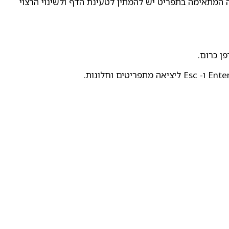
 המתאימה בתפריט יש להמתין לטעינת הדף ולשינוי הרצוי