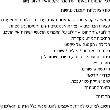
לכל התמונות באתר יש הסבר טקסטואלי חלופי (alt).
פונקציונליות תוכנת נגישות:
התאמה לקורא מסך – התאמת האתר עבור טכנולוגיות מסייעות כגון A , JAWS
עצירת הבהובים – עצירת אלמנטים נעים וחסימת אנימציות
דילוג ישיר לתוכן – דילוג על התפריט הראשי ישירות אל התוכן.
התאמה לניווט מקלדת.
הגדלה / הקטנה של טקסט.
ריווח בין אותיות / מילים / שורות.
ניגודיות וצבע – גבוהה, הפוכה, שחור לבן.
גופן קריא.
הדגשת קישורים.
מדריך קריאה.
שינוי אייקון סמן עכבר.
תיאור לתמונות.
החרגות
חשוב לציין, כי למרות מאמצינו להנגיש את כלל הדפים והאלמנטים